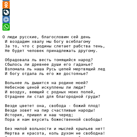
VK
Odnoklassniki
LiveJournal
Mail.Ru
WhatsApp
О люди русские, благословим сей день

 И воздадим хвалу мы богу всеблагому

 За то, что с родины слетает рабства тень,

 Не будет человек принадлежать другому.

 Обрадовала ль весть томящийся народ?

 Сбылось ли древнее души его гаданье?

 Взломала ль наша Русь цепей мертвящий лед

 И богу отдала ль его же достоянье?

 Вольнее ль дышится на родине моей?

 Небесною ценой искуплены ли люди?

 И воздух, веющий с родных моих полей,

 Отраднее ли стал для благородной груди?

 Везде цветет она, свобода - божий плод!

 Везде зовет на пир счастливые народы!

 История, пришел и наш черед;

 Пора и нам вкусить божественной свободы!

 Без милой вольности и мыслей крыльев нет!

 Мертва и красота, коль духом не свободна!
