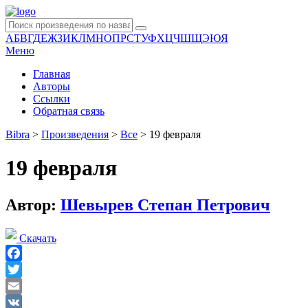
А
Б
В
Г
Д
Е
Ж
З
И
К
Л
М
Н
О
П
Р
С
Т
У
Ф
Х
Ц
Ч
Ш
Щ
Э
Ю
Я
Меню
Главная
Авторы
Ссылки
Обратная связь
Bibra
>
Произведения
>
Все
>
19 февраля
19 февраля
Автор:
Шевырев Степан Петрович
Скачать
Facebook
Twitter
Email