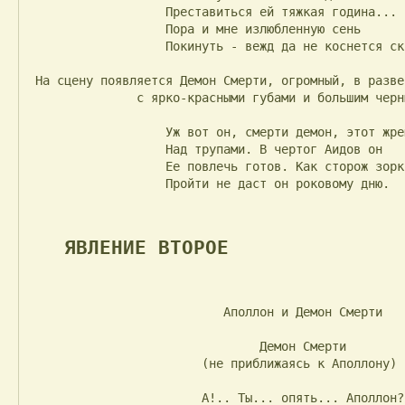
                   Преставиться ей тяжкая година...

                   Пора и мне излюбленную сень

                   Покинуть - вежд да не коснется скверна.

 На сцену появляется Демон Смерти, огромный, в развевающейся черной одежде,

               с ярко-красными губами и большим черным мечом.

                   Уж вот он, смерти демон, этот жрец

                   Над трупами. В чертог Аидов он

                   Ее повлечь готов. Как сторож зоркий,

                   Пройти не даст он роковому дню.

ЯВЛЕНИЕ ВТОРОЕ
                           Аполлон и Демон Смерти

                                Демон Смерти

                        (не приближаясь к Аполлону)

                        А!.. Ты... опять... Аполлон?
