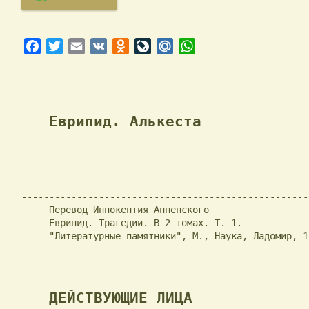
Facebook
Twitter
Email
VK
Odnoklassniki
LiveJournal
Mail.Ru
WhatsApp
Еврипид. Алькеста
----------------------------------------------------
     Перевод Иннокентия Анненского

     Еврипид. Трагедии. В 2 томах. Т. 1.

     "Литературные памятники", М., Наука, Ладомир, 1999

----------------------------------------------------
ДЕЙСТВУЮЩИЕ ЛИЦА