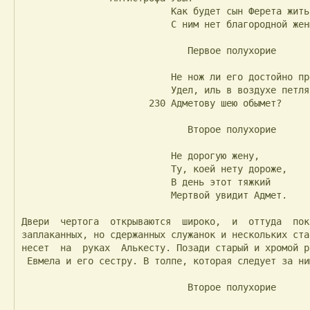
                           Как будет сын Ферета жить?

                           С ним нет благородной жены.

                              Первое полухорие

                           Не нож ли его достойно прервет

                           Удел, иль в воздухе петля

                       230 Адметову шею обымет?

                              Второе полухорие

                           Не дорогую жену,

                           Ту, коей нету дороже,

                           В день этот тяжкий

                           Мертвой увидит Адмет.

Двери  чертога  открываются  широко,  и  оттуда  пок
заплаканных, но сдержанных служанок и нескольких ста
несет  на  руках  Алькесту. Позади старый и хромой р
 Евмела и его сестру. В толпе, которая следует за ними, есть жрец и доктор.

                              Второе полухорие
