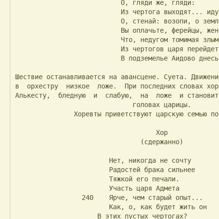
                           О, гляди же, гляди:

                           Из чертога выходят... идут...

                           О, стенай: возопи, о земля,

                           Вы оплачьте, ферейцы, жену,

                           Что, недугом томимая злым,

                           Из чертогов царя перейдет

                           В подземелье Аидово днесь.

Шествие останавливается на авансцене. Суета. Движени
в  орхестру  низкое  ложе.  При последних словах хор
Алькесту,  бледную  и  слабую,  на  ложе  и становит
                              головах царицы.

               Хоревты приветствуют царскую семью поклонами.

                                    Хор

                                (сдержанно)

                        Нет, никогда не сочту

                        Радостей брака сильнее

                        Тяжкой его печали.

                        Участь царя Адмета

                 240    Ярче, чем старый опыт...

                        Как, о, как будет жить он

                     В этих пустых чертогах?
