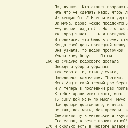
                    Да, лучшая. Кто станет возражать?

                    Иль что же сделать надо, чтобы лучшей

                    Из женщин быть? И если кто умрет

                    За мужа, разве можно предпочтенье

                    Ему ясней воздать?.. Но это весь

                    Уж город знает... Ты ж послушай лучше

                    И подивись, что было в доме, старец...

                    Когда свой день последний между дней

                    Она узнала, то водой проточной

                    Умыла кожу белую... Потом

                160 Из сундука кедрового достала

                    Одежду и убор и убралась

                    Так хорошо. И, став у очага,

                    Взмолилася владычице: "Богиня,

                    Меня Аид в свой темный дом берет.

                    И я теперь в последний раз припала

                    К тебе: храни моих сирот, молю.

                    Ты сыну дай жену по мысли, мужа

                    Дай дочери достойного, и пусть

                    Не так, как мать, без времени, а в счастье,

                    Свершивши путь житейский и вкусив

                    Его услад, в земле почиют отчей".

                170 И сколько есть в чертоге алтарей,
