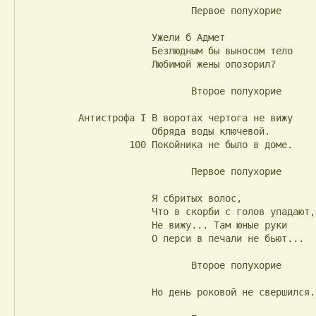
                              Первое полухорие

                       Ужели б Адмет

                       Безлюдным бы выносом тело

                       Любимой жены опозорил?

                              Второе полухорие

          Антистрофа I В воротах чертога не вижу

                       Обряда воды ключевой.

                   100 Покойника не было в доме.

                              Первое полухорие

                       Я сбритых волос,

                       Что в скорби с голов упадают,

                       Не вижу... Там юные руки

                       О перси в печали не бьют...

                              Второе полухорие

                       Но день роковой не свершился.
