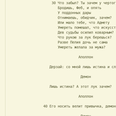
                     30 Что забыл? Ты зачем у чертога

                        Бродишь, Феб, и опять

                        У поддонных дары

                        Отнимаешь, обидчик, зачем?

                        Или мало тебе, что Адмету

                        Умереть помешал, что искусством

                        Дев судьбы осилил коварным?

                        Что рукою за лук берешься?

                        Разве Пелия дочь не сама

                        Умереть желала за мужа?

                                  Аполлон

                    Дерзай: со мной лишь истина и слава.

                                   Демон

                    Лишь истина? А этот лук зачем?

                                  Аполлон

                 40 Его носить велит привычка, демон.
