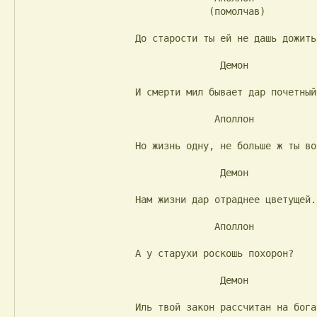
                                 (помолчав)

                    До старости ты ей не дашь дожить?

                                   Демон

                    И смерти мил бывает дар почетный.

                                  Аполлон

                    Но жизнь одну, не больше ж ты возьмешь.

                                   Демон

                    Нам жизни дар отраднее цветущей.

                                  Аполлон

                    А у старухи роскошь похорон?

                                   Демон

                    Иль твой закон рассчитан на богатых?
