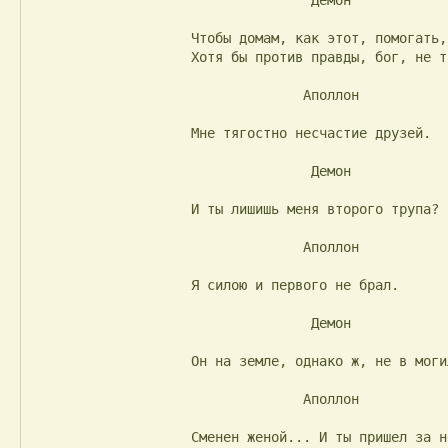
                                   Демон

                    Чтобы домам, как этот, помогать,

                    Хотя бы против правды, бог, не так ли?

                                  Аполлон

                    Мне тягостно несчастие друзей.

                                   Демон

                    И ты лишишь меня второго трупа?

                                  Аполлон

                    Я силою и первого не брал.

                                   Демон

                    Он на земле, однако ж, не в могиле.

                                  Аполлон

                    Сменен женой... И ты пришел за ней.
