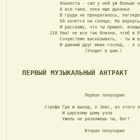
                    Алькеста - сил у ней уж больше нет,

                    А все-таки, пока еще дыханье

                    В груди не прекратилось, поглядеть

                    Ей хочется на солнце. Но вернусь

                    И расскажу, что ты пришел, владыкам.

                210 Увы! не все так близки, чтоб в беде

                    Сочувствие высказывать, - ты ж верный

                    И давний друг моих господ, - я знаю.

                              (Уходит в дом.)

ПЕРВЫЙ МУЗЫКАЛЬНЫЙ АНТРАКТ
                              Первое полухорие

              Строфа Где ж выход, о Зевс, из этого зла, где выход найду я?

                     И царскому дому узла

                     Ужель не развяжешь ты, бог?

                              Второе полухорие
