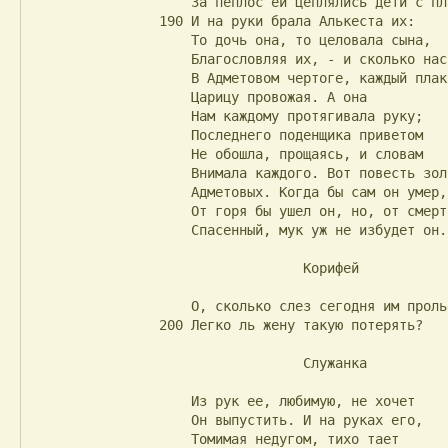
                    За пеплос ей цеплялись дети с плачем,

                190 И на руки брала Алькеста их:

                    То дочь она, то целовала сына,

                    Благословляя их, - и сколько нас

                    В Адметовом чертоге, каждый плакал,

                    Царицу провожая. А она

                    Нам каждому протягивала руку;

                    Последнего поденщика приветом

                    Не обошла, прощаясь, и словам

                    Внимала каждого. Вот повесть зол

                    Адметовых. Когда бы сам он умер,

                    От горя бы ушел он, но, от смерти

                    Спасенный, мук уж не избудет он.

                                  Корифей

                    О, сколько слез сегодня им прольется!

                200 Легко ль жену такую потерять?

                                  Служанка

                    Из рук ее, любимую, не хочет

                    Он выпустить. И на руках его,

                    Томимая недугом, тихо тает
