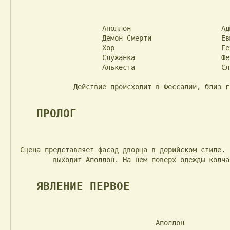
                     Аполлон                      Адмет

                     Демон Смерти                 Евмел

                     Хор                          Геракл

                     Служанка                     Ферет

                     Алькеста                     Слуга

              Действие происходит в Фессалии, близ города Фер.

ПРОЛОГ
 Сцена представляет фасад дворца в дорийском стиле. Раннее утро. Из дворца

         выходит Аполлон. На нем поверх одежды колчан, в руках лук.

ЯВЛЕНИЕ ПЕРВОЕ
                                  Аполлон
