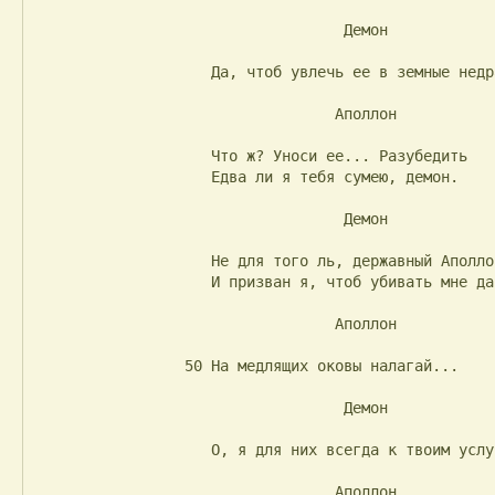
                                   Демон

                    Да, чтоб увлечь ее в земные недра.

                                  Аполлон

                    Что ж? Уноси ее... Разубедить

                    Едва ли я тебя сумею, демон.

                                   Демон

                    Не для того ль, державный Аполлон,

                    И призван я, чтоб убивать мне данных?

                                  Аполлон

                 50 На медлящих оковы налагай...

                                   Демон

                    О, я для них всегда к твоим услугам.

                                  Аполлон
