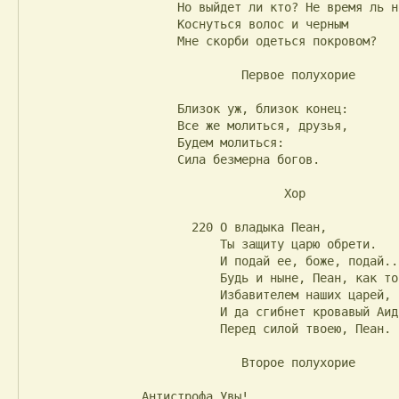
                     Но выйдет ли кто? Не время ль ножу

                     Коснуться волос и черным

                     Мне скорби одеться покровом?

                              Первое полухорие

                     Близок уж, близок конец:

                     Все же молиться, друзья,

                     Будем молиться:

                     Сила безмерна богов.

                                    Хор

                       220 О владыка Пеан,

                           Ты защиту царю обрети.

                           И подай ее, боже, подай...

                           Будь и ныне, Пеан, как тогда,

                           Избавителем наших царей,

                           И да сгибнет кровавый Аид

                           Перед силой твоею, Пеан.

                              Второе полухорие

                Антистрофа Увы!
