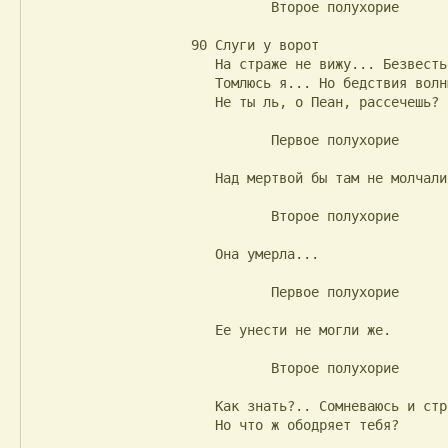
                              Второе полухорие

                    90 Слуги у ворот

                       На страже не вижу... Безвестьем

                       Томлюсь я... Но бедствия волны

                       Не ты ль, о Пеан, рассечешь?

                              Первое полухорие

                       Над мертвой бы там не молчали...

                              Второе полухорие

                       Она умерла...

                              Первое полухорие

                       Ее унести не могли же.

                              Второе полухорие

                       Как знать?.. Сомневаюсь и страшно...

                       Но что ж ободряет тебя?
