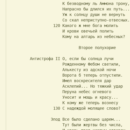
                       К безводному ль Аммона трону,

                       Напрасно бы длился их путь...

                       Уж к солнцу души не вернуть

                       Со скал неприступно-отвесных...

                   120 Какого ж мне бога молить

                       И крови овечьей полить

                       Кому на алтарь из небесных?

                              Второе полухорие

         Антистрофа II О, если бы солнца лучи

                       Рожденному Фебом светили,

                       Алькесту из адской ночи

                       Ворота б теперь отпустили.

                       Имел воскресителя дар

                       Асклепий... Но тяжкий удар

                       Перуна небес огневого

                       Уносит и мощь и красу...

                       К кому же теперь вознесу

                   130 С надеждой молящее слово?

                  Эпод Все было сделано царем...

                       Тут были жертвы без числа,
