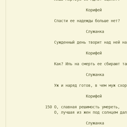
                                  Корифей

                    Спасти ее надежды больше нет?

                                  Служанка

                    Сужденный день творит над ней насилье.

                                  Корифей

                    Как? Иль на смерть ее сбирают там...

                                  Служанка

                    Уж и наряд готов, в чем муж схоронит.

                                  Корифей

                150 О, славная решимость умереть,

                    О, лучшая из жен под солнцем дальним!

                                  Служанка
