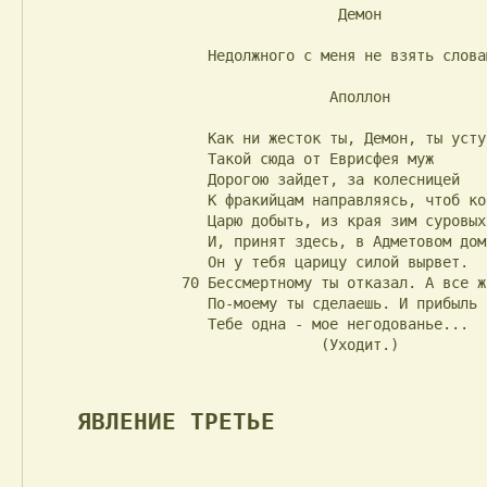
                                   Демон

                    Недолжного с меня не взять словами.

                                  Аполлон

                    Как ни жесток ты, Демон, ты уступишь...

                    Такой сюда от Еврисфея муж

                    Дорогою зайдет, за колесницей

                    К фракийцам направляясь, чтоб коней

                    Царю добыть, из края зим суровых.

                    И, принят здесь, в Адметовом дому,

                    Он у тебя царицу силой вырвет.

                 70 Бессмертному ты отказал. А все ж

                    По-моему ты сделаешь. И прибыль

                    Тебе одна - мое негодованье...

                                 (Уходит.)

ЯВЛЕНИЕ ТРЕТЬЕ