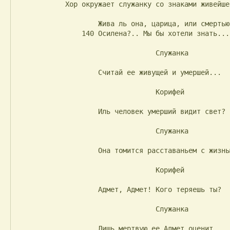
            Хор окружает служанку со знаками живейшего внимания.

                    Жива ль она, царица, или смертью

                140 Осилена?.. Мы бы хотели знать...

                                  Служанка

                    Считай ее живущей и умершей...

                                  Корифей

                    Иль человек умерший видит свет?

                                  Служанка

                    Она томится расставаньем с жизнью.

                                  Корифей

                    Адмет, Адмет! Кого теряешь ты?

                                  Служанка

                    Лишь мертвую ее Адмет оценит.
