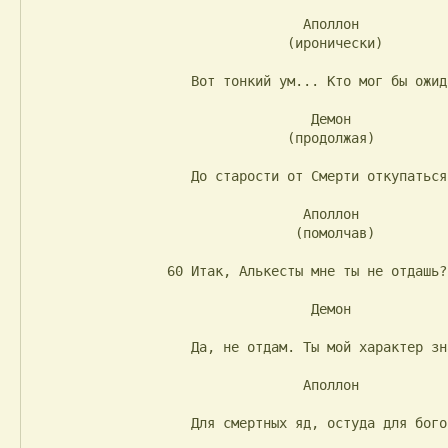
                                  Аполлон

                                (иронически)

                    Вот тонкий ум... Кто мог бы ожидать?

                                   Демон

                                (продолжая)

                    До старости от Смерти откупаться...

                                  Аполлон

                                 (помолчав)

                 60 Итак, Алькесты мне ты не отдашь?

                                   Демон

                    Да, не отдам. Ты мой характер знаешь...

                                  Аполлон

                    Для смертных яд, остуда для богов.
