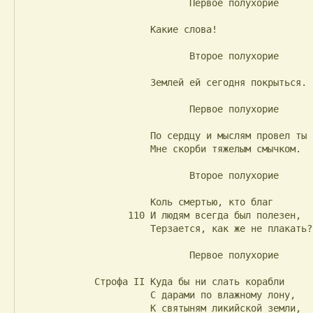
                              Первое полухорие

                       Какие слова!

                              Второе полухорие

                       Землей ей сегодня покрыться.

                              Первое полухорие

                       По сердцу и мыслям провел ты

                       Мне скорби тяжелым смычком.

                              Второе полухорие

                       Коль смертью, кто благ

                   110 И людям всегда был полезен,

                       Терзается, как же не плакать?

                              Первое полухорие

             Строфа II Куда бы ни слать корабли

                       С дарами по влажному лону,

                       К святыням ликийской земли,
