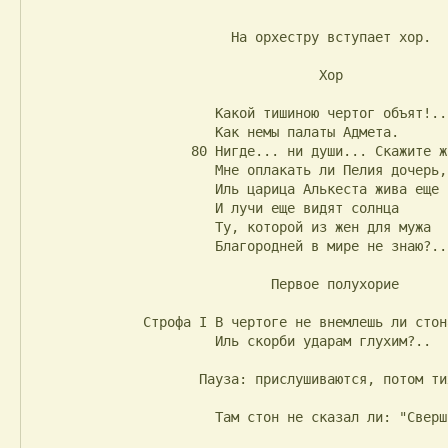
                         На орхестру вступает хор.

                                    Хор

                       Какой тишиною чертог объят!..

                       Как немы палаты Адмета.

                    80 Нигде... ни души... Скажите ж:

                       Мне оплакать ли Пелия дочерь,

                       Иль царица Алькеста жива еще

                       И лучи еще видят солнца

                       Ту, которой из жен для мужа

                       Благородней в мире не знаю?..

                              Первое полухорие

              Строфа I В чертоге не внемлешь ли стонам?

                       Иль скорби ударам глухим?..

                     Пауза: прислушиваются, потом тихо:

                       Там стон не сказал ли: "Свершилось?"
