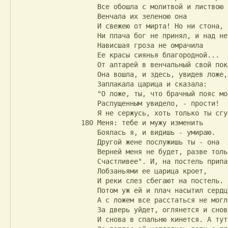
                    Все обошла с молитвой и листвою

                    Венчала их зеленою она

                    И свежею от мирта! Но ни стона,

                    Ни плача бог не принял, и над ней

                    Нависшая гроза не омрачила

                    Ее красы сиянья благородной...

                    От алтарей в венчальный свой покой

                    Она вошла, и здесь, увидев ложе,

                    Заплакала царица и сказала:

                    "О ложе, ты, что брачный пояс мой

                    Распущенным увидело, - прости!

                    Я не сержусь, хоть только ты сгубило

                180 Меня: тебе и мужу изменить

                    Боялась я, и видишь - умираю.

                    Другой жене послужишь ты - она

                    Верней меня не будет, разве только

                    Счастливее". И, на постель припав,

                    Лобзаньями ее царица кроет,

                    И реки слез сбегают на постель.

                    Потом уж ей и плач насытил сердце,

                    А с ложем все расстаться не могла.

                    За дверь уйдет, оглянется и снова

                    И снова в спальню кинется. А тут
