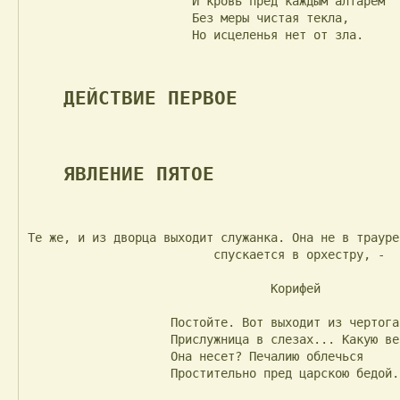
                       И кровь пред каждым алтарем

                       Без меры чистая текла,

                       Но исцеленья нет от зла.

ДЕЙСТВИЕ ПЕРВОЕ
ЯВЛЕНИЕ ПЯТОЕ
Те же, и из дворца выходит служанка. Она не в трауре
                          спускается в орхестру, -

                                  Корифей

                    Постойте. Вот выходит из чертога

                    Прислужница в слезах... Какую весть

                    Она несет? Печалию облечься

                    Простительно пред царскою бедой.
