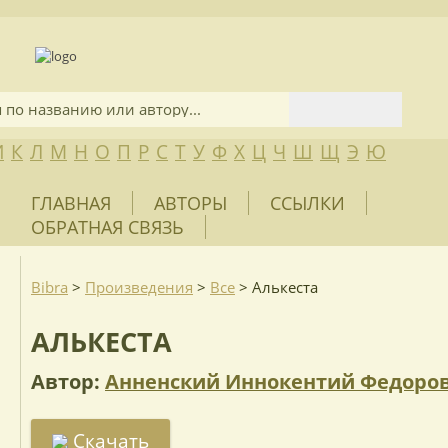
И
К
Л
М
Н
О
П
Р
С
Т
У
Ф
Х
Ц
Ч
Ш
Щ
Э
Ю
ГЛАВНАЯ
АВТОРЫ
ССЫЛКИ
ОБРАТНАЯ СВЯЗЬ
Bibra
>
Произведения
>
Все
>
Алькеста
АЛЬКЕСТА
Автор:
Анненский Иннокентий Федоро
Скачать