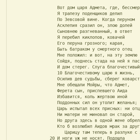
                   Вот дом царя Адмета, где, бессмертный,

                   Я трапезу поденщиков делил

                   По Зевсовой вине. Когда перуном

                   Асклепия сразил он, злою долей

                   Сыновнею разгневанный, в ответ

                   Я перебил киклопов, ковачей

                   Его перуна грозного; карая,

                   Быть батраком у смертного отец

                   Мне положил: и вот, на эту землю

                   Сойдя, поднесь стада на ней я пас

                   И дом стерег. Слуга благочестивый,

                   10 Благочестивому царю я жизнь,

                   Осилив дев судьбы, сберег коварством:

                   Мне обещали Мойры, что Адмет,

                   Ферета сын, приспевшего Аида

                   Избавится, коль жертвою иной

                   Поддонных сил он утолит желанья;

                   Царь испытал всех присных: ни отца,

                   Ни матери не миновал он старой,

                   Но друга здесь в одной жене обрел,

                   Кто б возлюбил Аидов мрак за друга.

                      Царицу там теперь в разлуке с жизнью

                20 И ноги уж не носят. Подошла
