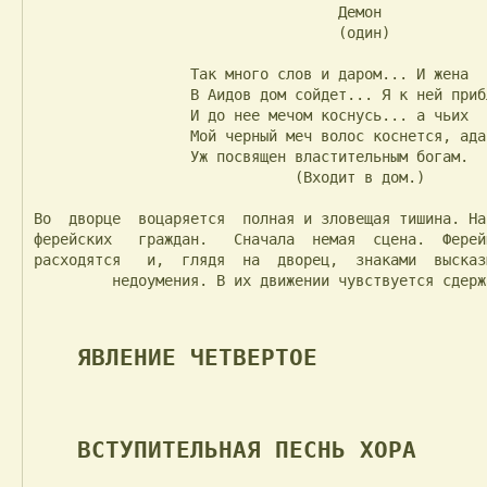
                                   Демон

                                   (один)

                  Так много слов и даром... И жена

                  В Аидов дом сойдет... Я к ней приближусь

                  И до нее мечом коснусь... а чьих

                  Мой черный меч волос коснется, ада

                  Уж посвящен властительным богам.

                              (Входит в дом.)

Во  дворце  воцаряется  полная и зловещая тишина. На
ферейских   граждан.   Сначала  немая  сцена.  Ферей
расходятся   и,  глядя  на  дворец,  знаками  высказ
         недоумения. В их движении чувствуется сдержанная тревога.

ЯВЛЕНИЕ ЧЕТВЕРТОЕ
ВСТУПИТЕЛЬНАЯ ПЕСНЬ ХОРА