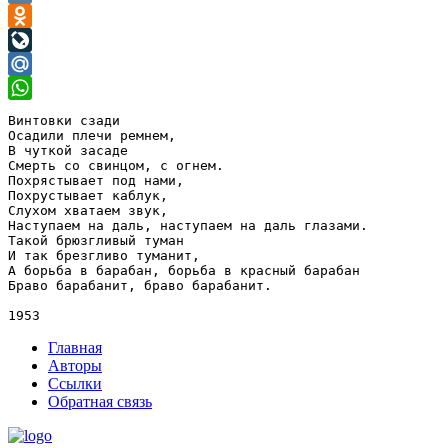
VK
Odnoklassniki
LiveJournal
Mail.Ru
WhatsApp
Винтовки сзади

Осадили плечи ремнем,

В чуткой засаде

Смерть со свинцом, с огнем.

Похрястывает под нами,

Похрустывает каблук,

Слухом хватаем звук,

Наступаем на даль, наступаем на даль глазами.

Такой брюзгливый туман

И так брезгливо туманит,

А борьба в барабан, борьба в красный барабан

Браво барабанит, браво барабанит.

Главная
Авторы
Ссылки
Обратная связь