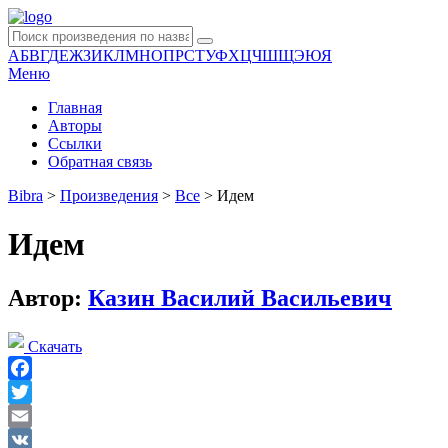
А
Б
В
Г
Д
Е
Ж
З
И
К
Л
М
Н
О
П
Р
С
Т
У
Ф
Х
Ц
Ч
Ш
Щ
Э
Ю
Я
Меню
Главная
Авторы
Ссылки
Обратная связь
Bibra
>
Произведения
>
Все
>
Идем
Идем
Автор:
Казин Василий Васильевич
Скачать
Facebook
Twitter
Email