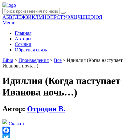
А
Б
В
Г
Д
Е
Ж
З
И
К
Л
М
Н
О
П
Р
С
Т
У
Ф
Х
Ц
Ч
Ш
Щ
Э
Ю
Я
Меню
Главная
Авторы
Ссылки
Обратная связь
Bibra
>
Произведения
>
Все
>
Идиллия (Когда наступает
Иванова ночь…)
Идиллия (Когда наступает
Иванова ночь…)
Автор:
Отрадин В.
Скачать
Facebook