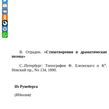
Twitter
Email
VK
Odnoklassniki
LiveJournal
Mail.Ru
WhatsApp
В. Отрадин.
«Стихотворения и драматические
поэмы»
о
С.-Петербург: Типография Ф. Елеонского и К
.
Невский пр., No 134, 1890.
Из Рунеберга
(Идиллия)