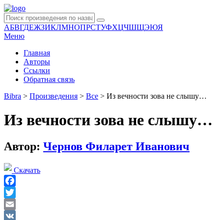
А
Б
В
Г
Д
Е
Ж
З
И
К
Л
М
Н
О
П
Р
С
Т
У
Ф
Х
Ц
Ч
Ш
Щ
Э
Ю
Я
Меню
Главная
Авторы
Ссылки
Обратная связь
Bibra
>
Произведения
>
Все
>
Из вечности зова не слышу…
Из вечности зова не слышу…
Автор:
Чернов Филарет Иванович
Скачать
Facebook
Twitter
Email