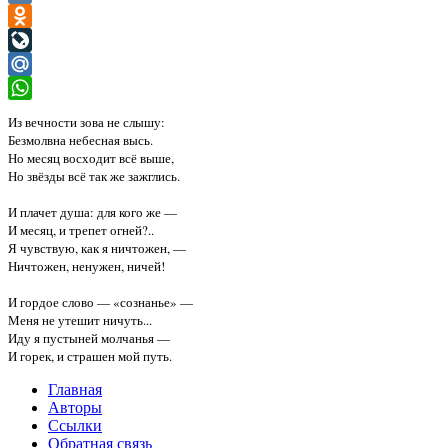
VK
Odnoklassniki
LiveJournal
Mail.Ru
WhatsApp
Из вечности зова не слышу:

Безмолвна небесная высь.

Но месяц восходит всё выше,

Но звёзды всё так же зажглись.

И плачет душа: для кого же —

И месяц, и трепет огней?..

Я чувствую, как я ничтожен, —

Ничтожен, ненужен, ничей!

И гордое слово — «сознанье» —

Меня не утешит ничуть...

Иду я пустыней молчанья —

Главная
Авторы
Ссылки
Обратная связь