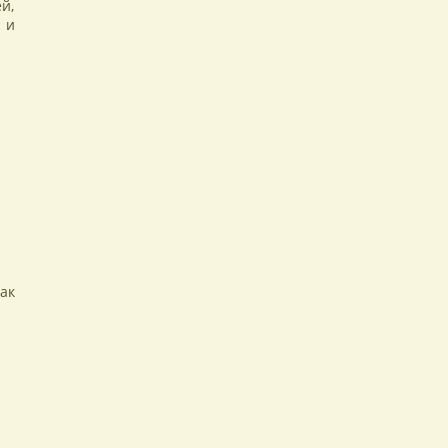
й,
 и
ак