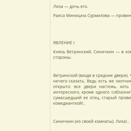
Лиза — дочь его.
Раиса Минишна Сурмилова — провин
ЯВЛЕНИЕ I
Князь Ветринский, Синичкин — в ко
стороны.
Ветринский (входя в средние двери). 
нечего сказать. Ведь есть же охотни
открыто: все двери настежь, хот
интересного, кроме одного соблазн
сумасшедший ее отец, старый прови
комедианткой!..
Синичкин (из своей комнаты). Лиза!..