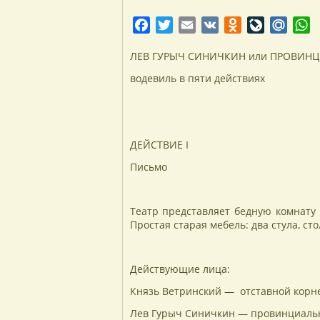
Facebook
Twitter
Email
VK
Odnoklassniki
LiveJourna
Mail.
W
ЛЕВ ГУРЫЧ СИНИЧКИН или ПРОВИН
водевиль в пяти действиях
ДЕЙСТВИЕ I
Письмо
Театр представляет бедную комнату 
Простая старая мебель: два стула, ст
Действующие лица:
Князь Ветринский — отставной корне
Лев Гурыч Синичкин — провинциальн