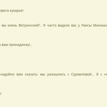
овата кухарка!
ь вы князь Ветринский?.. Я часто видала вас у Раисы Миниш
я вам принадлежу!..
, надобно вам сказать: мы разошлись с Сурмиловой… Я с н
!