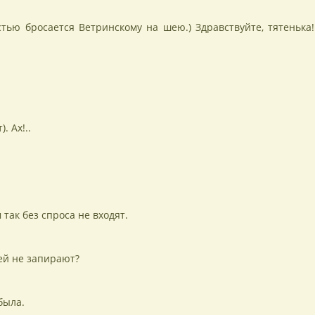
ностью бросается Ветринскому на шею.) Здравствуйте, тятенька!
. Ах!..
 так без спроса не входят.
ей не запирают?
была.