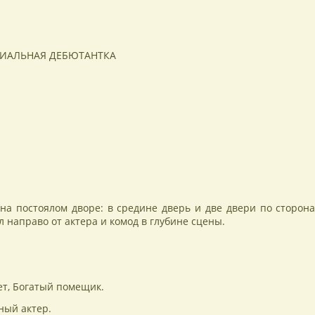
l
Ru
hatsApp
ЦИАЛЬНАЯ ДЕБЮТАНТКА
на постоялом дворе: в средине дверь и две двери по сторона
ол направо от актера и комод в глубине сцены.
т, Богатый помещик.
ый актер.