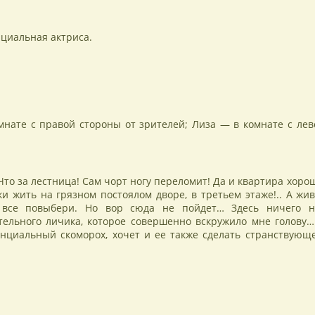
циальная актриса.
мнате с правой стороны от зрителей; Лиза — в комнате с лев
Что за лестница! Сам чорт ногу переломит! Да и квартира хорош
ки жить на грязном постоялом дворе, в третьем этаже!.. А жив
ь все повыбери. Но вор сюда не пойдет… Здесь ничего н
ительного личика, которое совершенно вскружило мне голову…
нциальный скоморох, хочет и ее также сделать странствующ