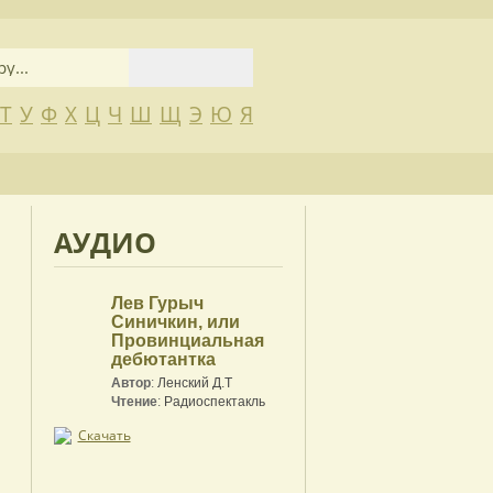
Т
У
Ф
Х
Ц
Ч
Ш
Щ
Э
Ю
Я
АУДИО
Лев Гурыч
Синичкин, или
Провинциальная
дебютантка
Автор
:
Ленский Д.Т
Чтение
:
Радиоспектакль
Скачать