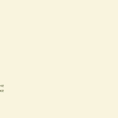
не
же