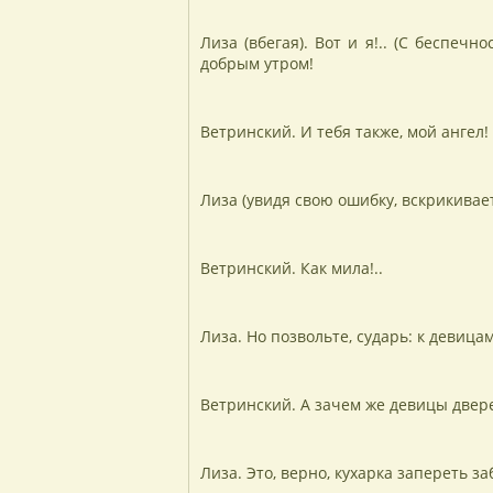
Лиза (вбегая). Вот и я!.. (С беспеч
добрым утром!
Ветринский. И тебя также, мой ангел!
Лиза (увидя свою ошибку, вскрикивает)
Ветринский. Как мила!..
Лиза. Но позвольте, сударь: к девицам
Ветринский. А зачем же девицы двер
Лиза. Это, верно, кухарка запереть за