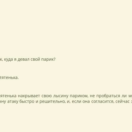
, куда я девал свой парик?
тятенька.
тятенька накрывает свою лысину париком, не пробраться ли м
чну атаку быстро и решительно, и, если она согласится, сейчас 