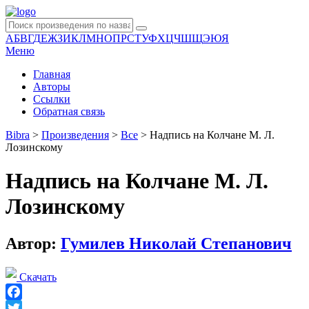
А
Б
В
Г
Д
Е
Ж
З
И
К
Л
М
Н
О
П
Р
С
Т
У
Ф
Х
Ц
Ч
Ш
Щ
Э
Ю
Я
Меню
Главная
Авторы
Ссылки
Обратная связь
Bibra
>
Произведения
>
Все
>
Надпись на Колчане М. Л.
Лозинскому
Надпись на Колчане М. Л.
Лозинскому
Автор:
Гумилев Николай Степанович
Скачать
Facebook