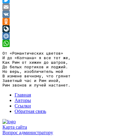
Twitter
Email
VK
Odnoklassniki
LiveJournal
Mail.Ru
WhatsApp
От «Романтических цветов»

И до «Колчана» я все тот же,

Как Рим от хижин до шатров,

До белых портиков и лоджий.

Но верь, изобличитель мой

В измене вечному, что грянет

Заветный час и Рим иной,

Главная
Авторы
Ссылки
Обратная связь
Карта сайта
Вопрос администратору