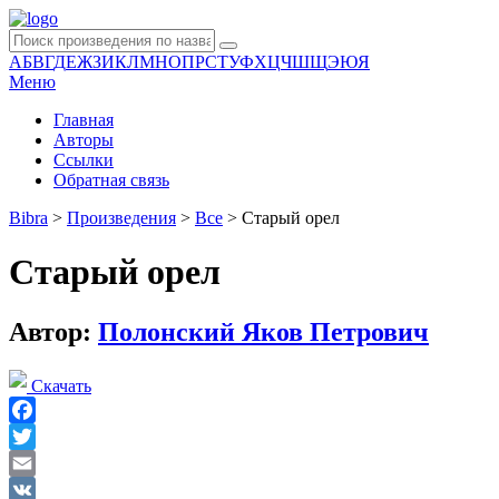
А
Б
В
Г
Д
Е
Ж
З
И
К
Л
М
Н
О
П
Р
С
Т
У
Ф
Х
Ц
Ч
Ш
Щ
Э
Ю
Я
Меню
Главная
Авторы
Ссылки
Обратная связь
Bibra
>
Произведения
>
Все
>
Старый орел
Старый орел
Автор:
Полонский Яков Петрович
Скачать
Facebook
Twitter
Email