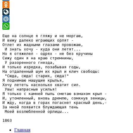
VK
Odnoklassniki
LiveJournal
Mail.Ru
WhatsApp
Еще на солнце я гляжу и не моргаю,

И вижу далеко играющих орлят -

Отлет их жадными глазами провожаю,

 И знать хочу - куда они летят...

Но я отяжелел - одрях - не без кручины

Сижу один я на краю стремнины,

 У разоренного гнезда,

И только изредка, позабывая годы,

На отдаленный шум их крыл и клич свободы:

 "Сюда, сюда! старик, сюда!"

Я поднимаю машущие крылья,

Хочу лететь насколько хватит сил.

 Увы! напрасные усилья!

Я только с камней пыль сметаю взмахом крыл -

И, утомленный, вновь дремлю, сомкнув зеницы,

И жду, когда в горах погаснет красный день,-

За мной появится блуждающая тень

 Моей возлюбленной орлицы...

Главная