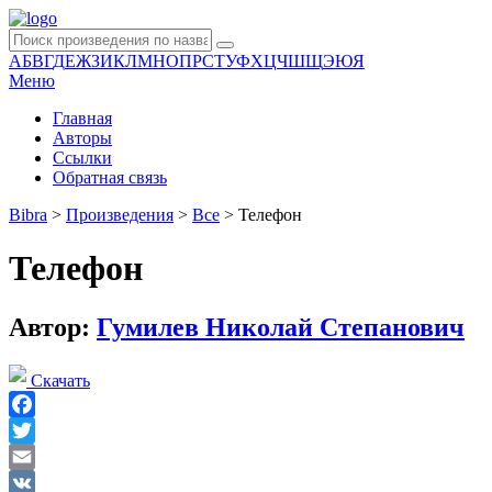
А
Б
В
Г
Д
Е
Ж
З
И
К
Л
М
Н
О
П
Р
С
Т
У
Ф
Х
Ц
Ч
Ш
Щ
Э
Ю
Я
Меню
Главная
Авторы
Ссылки
Обратная связь
Bibra
>
Произведения
>
Все
>
Телефон
Телефон
Автор:
Гумилев Николай Степанович
Скачать
Facebook
Twitter
Email