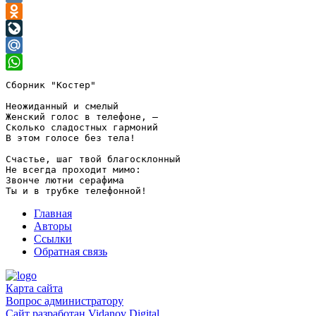
VK
Odnoklassniki
LiveJournal
Mail.Ru
WhatsApp
Сборник "Костер"

Неожиданный и смелый

Женский голос в телефоне, —

Сколько сладостных гармоний

В этом голосе без тела!

Счастье, шаг твой благосклонный

Не всегда проходит мимо:

Звонче лютни серафима

Главная
Авторы
Ссылки
Обратная связь
Карта сайта
Вопрос администратору
Сайт разработан
Vidanov Digital