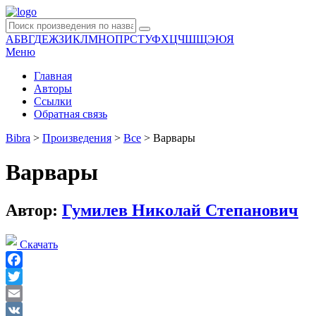
А
Б
В
Г
Д
Е
Ж
З
И
К
Л
М
Н
О
П
Р
С
Т
У
Ф
Х
Ц
Ч
Ш
Щ
Э
Ю
Я
Меню
Главная
Авторы
Ссылки
Обратная связь
Bibra
>
Произведения
>
Все
>
Варвары
Варвары
Автор:
Гумилев Николай Степанович
Скачать
Facebook
Twitter
Email