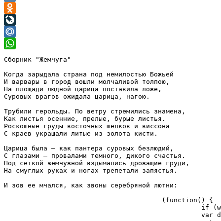
VK
Odnoklassniki
LiveJournal
Mail.Ru
WhatsApp
Сборник "Жемчуга"

Когда зарыдала страна под немилостью Божьей

И варвары в город вошли молчаливой толпою,

На площади людной царица поставила ложе,

Суровых врагов ожидала царица, нагою.

Трубили герольды. По ветру стремились знамена,

Как листья осенние, прелые, бурые листья.

Роскошные груды восточных шелков и виссона

С краев украшали литые из золота кисти.

Царица была — как пантера суровых безлюдий,

С глазами — провалами темного, дикого счастья.

Под сеткой жемчужной вздымались дрожащие груди,

На смуглых руках и ногах трепетали запястья.

И зов ее мчался, как звоны серебряной лютни:

					(function() {

					          if (window.pluso)if (typeof window.pluso.start == "function") return;

					          var d = document, s = d.createElement('script'), g = 'getElementsByTagName';
