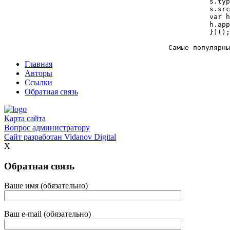
					          s.type = 'text/javascript'; s.charset='UTF-8'; s.async = true;

					          s.src = ('https:' == window.location.protocol ? 'https' : 'http')  + '://ouc.ru/pluso-like.js';

					          var h=d[g]('head')[0] || d[g]('body')[0];

					          h.appendChild(s);

					          })();

Главная
Авторы
Ссылки
Обратная связь
Карта сайта
Вопрос администратору
Сайт разработан
Vidanov Digital
X
Обратная связь
Ваше имя (обязательно)
Ваш e-mail (обязательно)