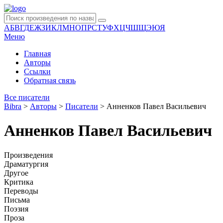
А
Б
В
Г
Д
Е
Ж
З
И
К
Л
М
Н
О
П
Р
С
Т
У
Ф
Х
Ц
Ч
Ш
Щ
Э
Ю
Я
Меню
Главная
Авторы
Ссылки
Обратная связь
Все писатели
Bibra
>
Авторы
>
Писатели
>
Анненков Павел Васильевич
Анненков Павел Васильевич
Произведения
Драматургия
Другое
Критика
Переводы
Письма
Поэзия
Проза