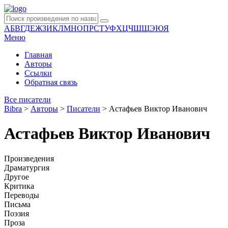
А
Б
В
Г
Д
Е
Ж
З
И
К
Л
М
Н
О
П
Р
С
Т
У
Ф
Х
Ц
Ч
Ш
Щ
Э
Ю
Я
Меню
Главная
Авторы
Ссылки
Обратная связь
Все писатели
Bibra
>
Авторы
>
Писатели
>
Астафьев Виктор Иванович
Астафьев Виктор Иванович
Произведения
Драматургия
Другое
Критика
Переводы
Письма
Поэзия
Проза