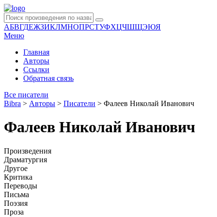
А
Б
В
Г
Д
Е
Ж
З
И
К
Л
М
Н
О
П
Р
С
Т
У
Ф
Х
Ц
Ч
Ш
Щ
Э
Ю
Я
Меню
Главная
Авторы
Ссылки
Обратная связь
Все писатели
Bibra
>
Авторы
>
Писатели
>
Фалеев Николай Иванович
Фалеев Николай Иванович
Произведения
Драматургия
Другое
Критика
Переводы
Письма
Поэзия
Проза