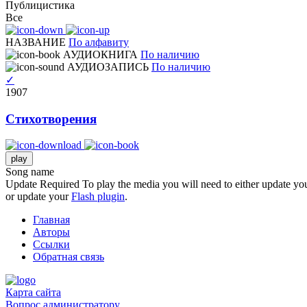
Публицистика
Все
НАЗВАНИЕ
По алфавиту
АУДИОКНИГА
По наличию
АУДИОЗАПИСЬ
По наличию
✓
1907
Стихотворения
play
Song name
Update Required
To play the media you will need to either update you
or update your
Flash plugin
.
Главная
Авторы
Ссылки
Обратная связь
Карта сайта
Вопрос администратору