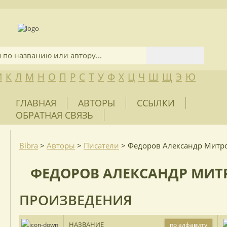
И
К
Л
М
Н
О
П
Р
С
Т
У
Ф
Х
Ц
Ч
Ш
Щ
Э
Ю
ГЛАВНАЯ
АВТОРЫ
ССЫЛКИ
ОБРАТНАЯ СВЯЗЬ
Bibra
>
Авторы
>
Писатели
>
Федоров Александр Митр
ФЕДОРОВ АЛЕКСАНДР МИ
ПРОИЗВЕДЕНИЯ
НАЗВАНИЕ
по алфавиту