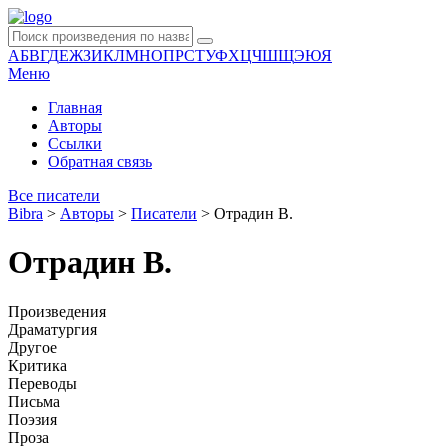
А
Б
В
Г
Д
Е
Ж
З
И
К
Л
М
Н
О
П
Р
С
Т
У
Ф
Х
Ц
Ч
Ш
Щ
Э
Ю
Я
Меню
Главная
Авторы
Ссылки
Обратная связь
Все писатели
Bibra
>
Авторы
>
Писатели
>
Отрадин В.
Отрадин В.
Произведения
Драматургия
Другое
Критика
Переводы
Письма
Поэзия
Проза