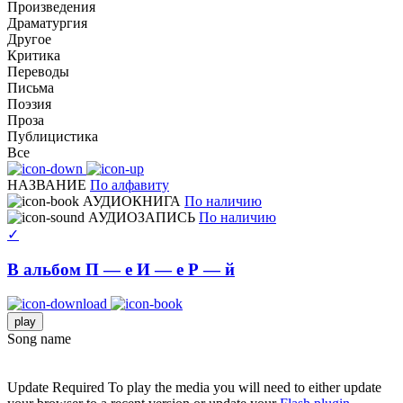
Произведения
Драматургия
Другое
Критика
Переводы
Письма
Поэзия
Проза
Публицистика
Все
НАЗВАНИЕ
По алфавиту
АУДИОКНИГА
По наличию
АУДИОЗАПИСЬ
По наличию
✓
В альбом П — е И — е Р — й
play
Song name
Update Required
To play the media you will need to either update