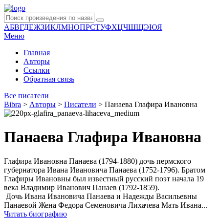
А
Б
В
Г
Д
Е
Ж
З
И
К
Л
М
Н
О
П
Р
С
Т
У
Ф
Х
Ц
Ч
Ш
Щ
Э
Ю
Я
Меню
Главная
Авторы
Ссылки
Обратная связь
Все писатели
Bibra
>
Авторы
>
Писатели
>
Панаева Глафира Ивановна
Панаева Глафира Ивановна
Глафира Ивановна Панаева (1794-1880) дочь пермского
губернатора Ивана Ивановича Панаева (1752-1796). Братом
Глафиры Ивановны был известный русский поэт начала 19
века Владимир Иванович Панаев (1792-1859).
Дочь Ивана Ивановича Панаева и Надежды Васильевны
Панаевой Жена Федора Семеновича Лихачева Мать Ивана...
Читать биографию