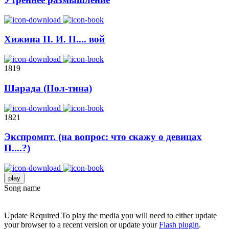
Хижина П. И. П.... вой
1819
Шарада (Пол-тина)
1821
Экспромпт. (на вопрос: чтo скажу о девицах
П....?)
play
Song name
Update Required
To play the media you will need to either update
your browser to a recent version or update your
Flash plugin
.