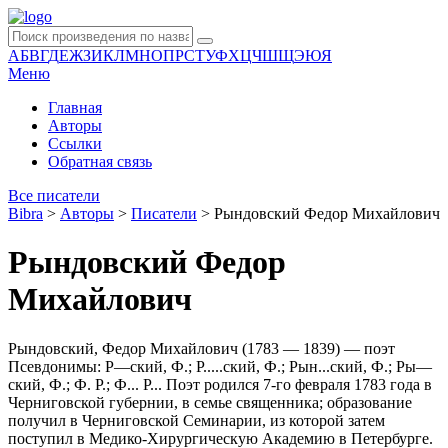
А
Б
В
Г
Д
Е
Ж
З
И
К
Л
М
Н
О
П
Р
С
Т
У
Ф
Х
Ц
Ч
Ш
Щ
Э
Ю
Я
Меню
Главная
Авторы
Ссылки
Обратная связь
Все писатели
Bibra
>
Авторы
>
Писатели
>
Рындовский Федор Михайлович
Рындовский Федор
Михайлович
Рындовский, Федор Михайлович (1783 — 1839) — поэт
Псевдонимы: Р—ский, Ф.; Р.....ский, Ф.; Рын...ский, Ф.; Ры—
ский, Ф.; Ф. Р.; Ф... Р... Поэт родился 7-го февраля 1783 года в
Черниговской губернии, в семье священника; образование
получил в Черниговской Семинарии, из которой затем
поступил в Медико-Хирургическую Академию в Петербурге.