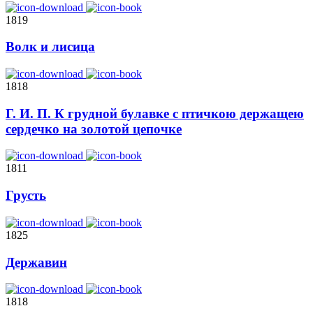
1819
Волк и лисица
1818
Г. И. П. К грудной булавке с птичкою держащею
сердечко на золотой цепочке
1811
Грусть
1825
Державин
1818