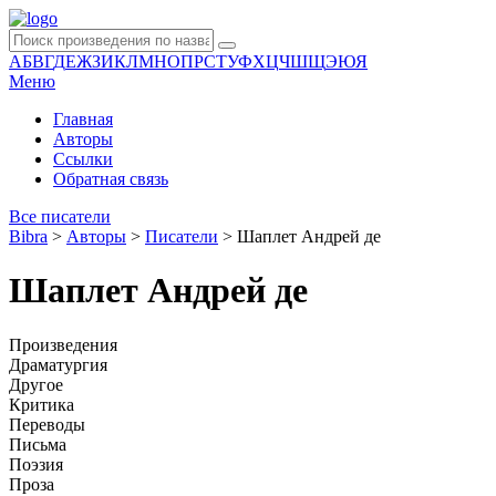
А
Б
В
Г
Д
Е
Ж
З
И
К
Л
М
Н
О
П
Р
С
Т
У
Ф
Х
Ц
Ч
Ш
Щ
Э
Ю
Я
Меню
Главная
Авторы
Ссылки
Обратная связь
Все писатели
Bibra
>
Авторы
>
Писатели
>
Шаплет Андрей де
Шаплет Андрей де
Произведения
Драматургия
Другое
Критика
Переводы
Письма
Поэзия
Проза