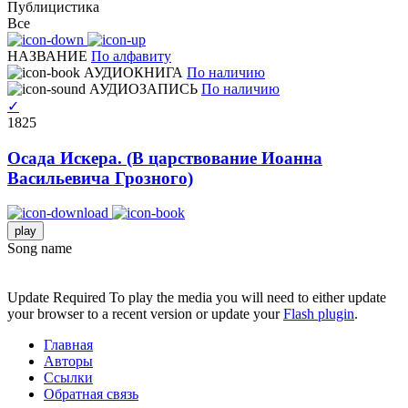
Публицистика
Все
НАЗВАНИЕ
По алфавиту
АУДИОКНИГА
По наличию
АУДИОЗАПИСЬ
По наличию
✓
1825
Осада Искера. (В царствование Иоанна
Васильевича Грозного)
play
Song name
Update Required
To play the media you will need to either update
your browser to a recent version or update your
Flash plugin
.
Главная
Авторы
Ссылки
Обратная связь