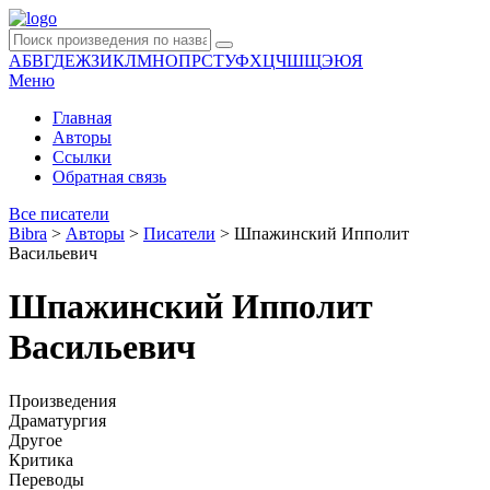
А
Б
В
Г
Д
Е
Ж
З
И
К
Л
М
Н
О
П
Р
С
Т
У
Ф
Х
Ц
Ч
Ш
Щ
Э
Ю
Я
Меню
Главная
Авторы
Ссылки
Обратная связь
Все писатели
Bibra
>
Авторы
>
Писатели
>
Шпажинский Ипполит
Васильевич
Шпажинский Ипполит
Васильевич
Произведения
Драматургия
Другое
Критика
Переводы