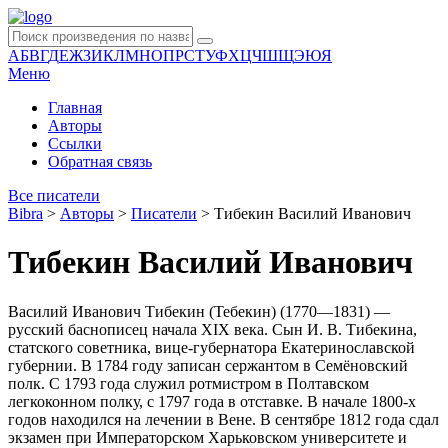
А
Б
В
Г
Д
Е
Ж
З
И
К
Л
М
Н
О
П
Р
С
Т
У
Ф
Х
Ц
Ч
Ш
Щ
Э
Ю
Я
Меню
Главная
Авторы
Ссылки
Обратная связь
Все писатели
Bibra
>
Авторы
>
Писатели
>
Тибекин Василий Иванович
Тибекин Василий Иванович
Василий Иванович Тибекин (Тебекин) (1770—1831) —
русский баснописец начала XIX века. Сын И. В. Тибекина,
статского советника, вице-губернатора Екатеринославской
губернии. В 1784 году записан сержантом в Семёновский
полк. С 1793 года служил ротмистром в Полтавском
легкоконном полку, с 1797 года в отставке. В начале 1800-х
годов находился на лечении в Вене. В сентябре 1812 года сдал
экзамен при Императорском Харьковском университете и