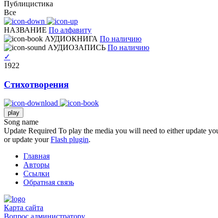
Публицистика
Все
НАЗВАНИЕ
По алфавиту
АУДИОКНИГА
По наличию
АУДИОЗАПИСЬ
По наличию
✓
1922
Стихотворения
play
Song name
Update Required
To play the media you will need to either update you
or update your
Flash plugin
.
Главная
Авторы
Ссылки
Обратная связь
Карта сайта
Вопрос администратору