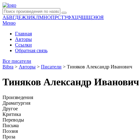
А
Б
В
Г
Д
Е
Ж
З
И
К
Л
М
Н
О
П
Р
С
Т
У
Ф
Х
Ц
Ч
Ш
Щ
Э
Ю
Я
Меню
Главная
Авторы
Ссылки
Обратная связь
Все писатели
Bibra
>
Авторы
>
Писатели
>
Тиняков Александр Иванович
Тиняков Александр Иванович
Произведения
Драматургия
Другое
Критика
Переводы
Письма
Поэзия
Проза